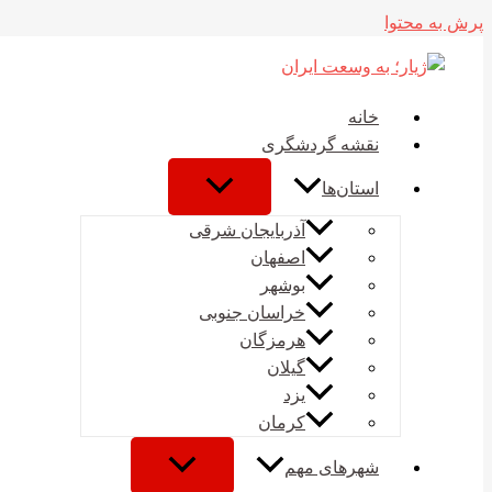
پرش به محتوا
خانه
نقشه گردشگری
استان‌ها
آذربایجان شرقی
اصفهان
بوشهر
خراسان جنوبی
هرمزگان
گیلان
یزد
کرمان
شهرهای مهم