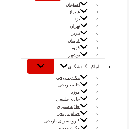
اصفهان
شیراز
یزد
تهران
تبریز
کرمان
قزوین
بوشهر
اماکن گردشگری
مکان تاریخی
خانه تاریخی
موزه
جاذبه طبیعی
جاذبه شهری
حمام تاریخی
کاروانسرای تاریخی
مکان مذهبی