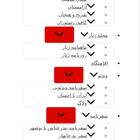
آرامستان
تفریح و هیجان
کافه، رستوران
مجله ژیار
ماهنامه ژیار
روزنامه ژیار
اقامتگاه
ویدئو
سفرنامه ویدئویی
ایران با احسان
ولاگ
سفرنامه
سفرنامه بندرعباس تا بوشهر
سفر به چابهار