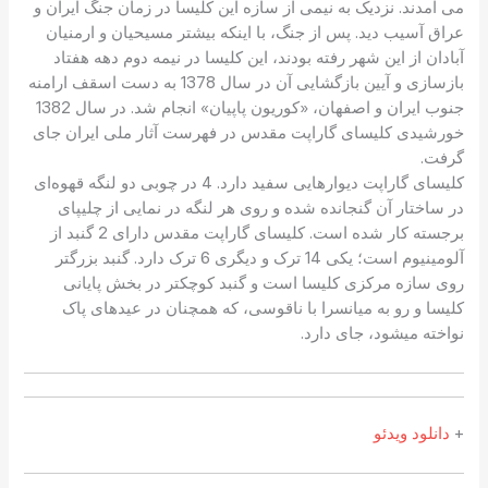
می آمدند. نزدیک به نیمی از سازه این کلیسا در زمان جنگ ایران و
عراق آسیب دید. پس از جنگ، با اینکه بیشتر مسیحیان و ارمنیان
آبادان از این شهر رفته بودند، این کلیسا در نیمه دوم دهه هفتاد
بازسازی و آیین بازگشایی آن در سال 1378 به دست اسقف ارامنه
جنوب ایران و اصفهان، «کوریون پاپیان» انجام شد. در سال 1382
خورشیدی کلیسای گاراپت مقدس در فهرست آثار ملی ایران جای
گرفت.
کلیسای گاراپت دیوارهایی سفید دارد. 4 در چوبی دو لنگه قهوه‌ای
در ساختار آن گنجانده شده و روی هر لنگه در نمایی از چلیپای
برجسته کار شده است. کلیسای گاراپت مقدس دارای 2 گنبد از
آلومینیوم است؛ یکی 14 ترک و دیگری 6 ترک دارد. گنبد بزرگتر
روی سازه مرکزی کلیسا است و گنبد کوچکتر در بخش پایانی
کلیسا و رو به میانسرا با ناقوسی، که همچنان در عیدهای پاک
نواخته میشود، جای دارد.
+
دانلود ویدئو