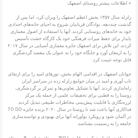
+ اطلاعات بیشتر روستای اصفهک
زلزله سال ۱۳۵۷ بخش اعظم اصفهک را ویران کرد، اما پس از
گذشت چنددهه، نوادگان قربانیان شروع به احیای خانه‌های اجدادی
خود به خانه‌های روستایی کردند. آنها با استفاده از اصول معماری
پایدار برای حفظ میراث فرهنگی خود یک کارگاه خشت تأسیس
کردند. این تلاش برای اصفهک جایزه معماری آسیایی در سال ۲۰۱۷
را به ارمغان آورد و جایگاه خود را به عنوان یک مقصد گردشگری
قابل توجه تثبیت کرد.
جوانان اصفهک در اقدامی الهام بخش، تورهای امید را برای ارتقای
تاب آوری و امید در میان جوامع زلزله زده در سراسر ایران
راه‌اندازی کردند. آنها با تشکیل تعاونی‌ها و تمرکز بر گردشگری،
روستا را به قطبی برای تحقیقات علمی از جمله یک مرکز
لرزه‌نگاری با قابلیت پیش‌بینی مخاطرات طبیعی تبدیل کردند.
فداکاری آنها باعث شد تا روستا در سال ۲۰۲۰ برنده جایزه TO DO
در آلمان شود و رویکرد نوآورانه آنها برای بهبودی و توانمندسازی
جامعه را به رسمیت بشناسد.
روستای زیبای اصفهک در رقابت با 150 روستای جهان و 8 روستای