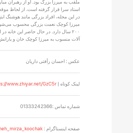
ملقب به میرزا بزرگ بود. او از رهبران م
استاد سرا قرار گرفته است. از لحاظ موق
در این محله، افراد بزرگی مانند هوشنگ ابت
۲۰۰ سال دارد. در حال حاضر این خانه
آلات منسوب به میرزا کوچک خان و یاران
عکس :‌ احسان رأفتی داریان
لینک کوتاه |
https://www.zhiyar.net/GzC5r
شماره تماس :‌01333242366
صفحه اینستاگرام :
aneh_mirza_koochak