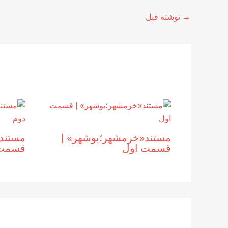
→
نوشته قبل
مستند«خرمشهر؛بوشهر» |
مستند
قسمت اول
قسمت 