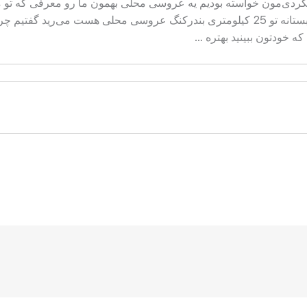
مگردی‌مون خواسته بودیم یه عروسی محلی بهمون ما رو معرفی که تو م
بدن. ساعت 4 زنگ زد گفت ساعت 5 بندربستانه تو 25 کیلومتری بندرکنگ عروسی محلی ه
که خودتون ببینید بهتره …