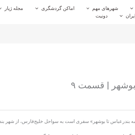
شهرهای مهم
اماکن گردشگری
مجله ژیار
یران
دونیت
وشهر |‌ قسمت ۹
مه بندرعباس تا بوشهر» سفری است به سواحل خلیج‌فارس، از شهر بن