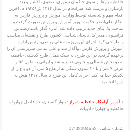
حافظیه بارها از سوی حاکمان تیموری، صفوی، افشار و زند
بازسازی و مرمت شد. سرانجام در سال ۱۳۱۴ ش/۱۹۳۵ م، آخرین
اقدام مهم و شایسته توسط وزارت آموزش و پرورش فارس به
ابتکار علی‌اصغر حکمت، وزیر آموزش و پرورش صورت گرفت و
ساخت یک بنای جدید ترتیب داده شد. آندره گُدار باستان‌شناس
فرانسوی، مدیر کل باستان‌شناسی کشور، طرح و نقشه‌ای مناسب
را طراحی کرد. اجرای این پروژه به علی ریاضی، رئیس اداره
آموزش و پرورش فارس، واگذار شد و علی سامی سرپرستی آن را
برعهده گرفت. در این طرح، به سبک همان طرح گذشته، حافظیه
به دو بخش شمالی و جنوبی تقسیم شد و ایوانی به طول ۵۶ و
عرض ۷ متر و با ۲۰ ستون سنگی به ارتفاع ۵ متر، آن دو باغ را از
یکدیگر جدا می‌کند. اجرای کامل این طرح تا سال ۱۳۱۷ ه‍.ش به
درازا انجامید.
+
‌ آدرس آرامگاه حافظیه شیراز
: بلوار گلستان، حد فاصل چهارراه
حافظیه و چهارراه ادبیات
شماره تماس : 07132284552