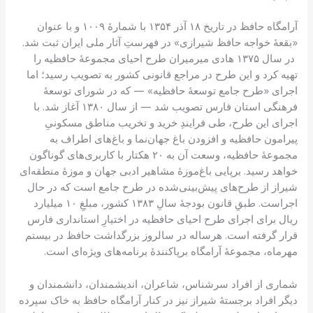
آرامگاه حافظ در تاریخ ۱۸ آذر ۱۳۵۴ با شمارهٔ ۱۰۰۹ و با عنوان
«بقعهٔ خواجه حافظ شیرازی» در فهرستِ آثار ملی ایران ثبت شد.
در سال ۱۳۷۵ هادی میرمیران طرح احیای مجموعهٔ حافظیه را
تهیه کرد و این طرح در مراجع قانونی کشور به تصویب رسید؛ اما
اجرای «طرح جامع توسعهٔ حافظیه» — که در شورای توسعهٔ
فرهنگی استان فارس تصویب شد — از سال ۱۳۸۰ آغاز شد. با
اجرای این طرح، طی فرایندِ خرید و تخریب مناطق مسکونیِ
پیرامون حافظیه و افزودن باغ جهان‌نما و باغ‌های اطراف به
مجموعهٔ حافظیه، وسعت آن به ۲۰ هکتار با کاربری‌های گوناگون
خواهد رسید. برپایی باغ‌موزهٔ مشاهیر ادبی جهان و موزهٔ منطقه‌ای
شیراز از طرح‌های پیش‌بینی‌شده در طرح جامع است که در حال
اجراست. طبقِ قانون بودجهٔ سالِ ۱۳۸۳ کشور، مبلغِ ۱۰ میلیارد
ریال برای اجرای طرح احیای حافظیه در اختیارِ استانداری فارس
قرار گرفته است. هرساله در سالروز بزرگداشت حافظ در بیستم
مهرماه، مجموعهٔ آرامگاه برپاکنندهٔ برنامه‌های ویژه‌ای است.
شماری از افراد سرشناس، شاعران، اندیشمندان، دانشمندان و
دیگر افراد برجستهٔ شیراز نیز در کنار آرامگاه حافظ به خاک سپرده