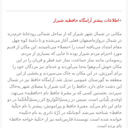
+
‌اطلاعات بیشتر آرامگاه حافظیه شیراز
مکانی در شمال شهر شیراز که از ساحل شمالی رودخانهٔ خرم‌دره
در شمال دروازه‌اصفهان فعلی آغاز می‌شده و تا دامنهٔ کوه چهل
مقام امتداد می‌یافته است را «مصلا» می‌نامیدند. این مکان از قدیم
مورد احترام مردم شیراز بوده تا جایی که بسیاری از مردم،
رسوماتی مانند نماز جماعت، نماز عید فطر و قربان را در این
مکان خوش آب‌وهوا به‌جا می‌آوردند و عده‌ای نیز مردگان خود را
برای آمرزش، در این مکان به خاک می‌سپردند و بخشی از این
منطقه به گورستان عمومی تبدیل شد. آرامگاه حافظ نیز در شمال
این دشت جای دارد. حافظ را در کتِ شیراز یا مصلای شهر به‌خاک
سپردند. نخستین کسی که بر مقبرهٔ حافظ نام «حافظیه» می‌نهد،
اوحَدی بَلْیانی است. سپس در رستمُ‌التَّواریخ اثر رستمُ‌الْحُکَما در دو
جای این نام می‌آید. مقبرهٔ حافظ و پیرامونش، پیشتر با نام «تِکْیهٔ
حافظ» شناخته می‌شد. آنچنانکه در دُرّهٔ نادری به نام «تکیه»
خوانده شده است. نویسندهٔ فارس‌نامه نیز از «تکیهٔ خواجه حافظ»
نام برده است.