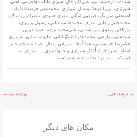
شده‌اند؛ ازجمله: سید علی‌اکبر فال اسیری طالب جاجرمی، اهلی
شیرازی، میرزا کوچک وصال شیرازی، محمدنصیر فرصتُ‌الدّوله،
لطفعلی صورتگر، فریدون تَوَلَّلی، مهدی حمیدی، ناصرالدین سالار،
محمدخلیل رجایی، عارف محمدهاشم ذَهَبی، رسول پرویزی،
نورُالدّین رضوی سروستانی، علی‌محمد مژده، حمید دیرین،
سیدعلی مزارعی، محمدباقر اِصْطَهْباناتی، علیرضا شاپور شهبازی،
غلامرضا افراسیابی، عبدُالْوَهّاب نورانی وصال، جواد مصلح و حسن
امداد. مقبرهٔ قوامُ‌الْمُلک شیرازی و خانوادهٔ وی — معروف به
قَوامیّه — نیز در اینجا ساخته شده است.
→
نوشته قبل
نوشته بعد
←
مکان های دیگر