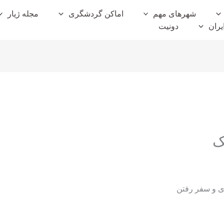
شهرهای مهم
اماکن گردشگری
مجله ژیار
یران
دونیت
ک
ری و سفر رفتن