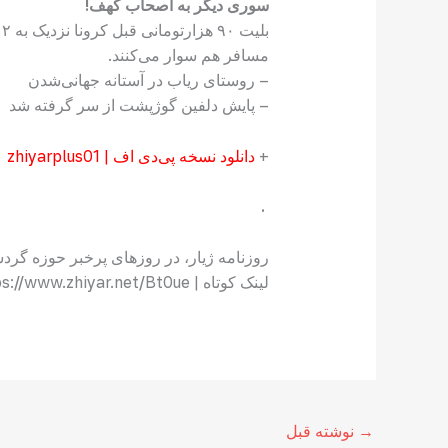
سوری‭ ‬دیگر‭ ‬به‭ ‬اصحاب‭ ‬کهف‭!‬
بلیت‭ ‬۹۰‭ ‬هزارتومانی‭ ‬قبل‭ ‬کرونا‭ ‬نزدیک‭ ‬به‭ ‬۲‭ ‬میلیون‭ ‬تومان‭ ‬رسید‭ ‬آن‭ ‬هم‭ ‬برای‭ ‬اتوبوس‌هایی‭ ‬که‭ ‬اسمش‭ ‬مسافربری‭ ‬است،‭ ‬هدف‭ ‬بردن‭
‬مسافر‭ ‬هم‭ ‬سوار‭ ‬می‌کنند‭.‬
– روستای‭ ‬ریاب‭ ‬در‭ ‬آستانه‭ ‬جهانی‌شدن
– پایش‭ ‬دلفین‭ ‬گوژپشت‭ ‬از‭ ‬سر‭ ‬گرفته‭ ‬شد
+
دانلود نسخه پی‌دی اف |
zhiyarplus01
.
روزنامه ژیار، در روزهای پرخبر حوزه گر
لینک کوتاه | https://www.zhiyar.net/Bt0ue
→
نوشته قبل