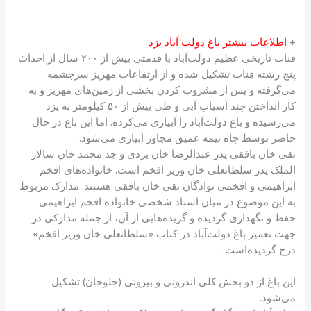
+
‌ اطلاعات بیشتر باغ دولت آباد یزد
قنات تاریخی عظیم دولت‌آباد با قدمتی بیش از ۲۰۰ سال از احداث
پنج رشته قنات تشکیل شده و از ارتفاعات مهریز سرچشمه
می‌گرفته و پس از مشروب کردن بخشی از زمین‌های مهریز و به
کار انداختن چند آسیاب آبی و طی بیش از ۵۰ کیلومتر به یزد
می‌رسیده و باغ دولت‌آباد را آبیاری می‌کرده. اما این باغ در حال
حاضر توسط چاه نیمه عمیق مجاور آبیاری می‌شود.
تقی خان بافقی پدر عبدالرضا خان یزدی و جد محمد خان سالار
الملک پدر سلطانعلی خان وزیر افخم است. خانواده‌های افخم
ابراهیمی و افخمی نوادگان تقی خان بافقی هستند. مدارک مربوط
به این موضوع در میان اسناد شخصی خانواده افخم ابراهیمی
حفظ و نگهداری گردیده و گزیده‌هایی از آن، از جمله مدارکی در
جهت تعمیر باغ دولت‌آباد در کتاب «سلطانعلی خان وزیر افخم»
درج گردیده‌است.
این باغ از دو بخش کلی اندرونی و بیرونی (جلوخان) تشکیل
می‌شود.