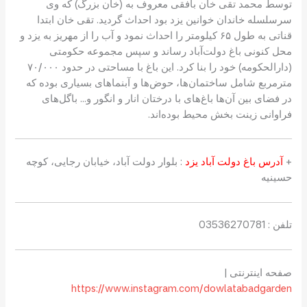
توسط محمد تقی خان بافقی معروف به (خان بزرگ) که وی
سرسلسله خاندان خوانین یزد بود احداث گردید. تقی خان ابتدا
قناتی به طول ۶۵ کیلومتر را احداث نمود و آب را از مهریز به یزد و
محل کنونی باغ دولت‌آباد رساند و سپس مجموعه حکومتی
(دارالحکومه) خود را بنا کرد. این باغ با مساحتی در حدود ۷۰/۰۰۰
مترمربع شامل ساختمان‌ها، حوض‌ها و آبنماهای بسیاری بوده که
در فضای بین آن‌ها باغ‌های با درختان انار و انگور و… باگل‌های
فراوانی زینت بخش محیط بوده‌اند.
+
آدرس باغ دولت آباد یزد
: بلوار دولت آباد، خیابان رجایی، کوچه
حسینیه
تلفن : 03536270781
صفحه اینترنتی |
https://www.instagram.com/dowlatabadgarden