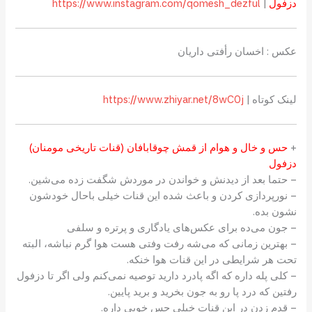
دزفول
|
https://www.instagram.com/qomesh_dezful
عکس : اخسان رأفتی داریان
لینک کوتاه |
https://www.zhiyar.net/8wC0j
+
حس و خال و هوام از قمش چوقابافان (قنات تاریخی مومنان)
دزفول
– حتما بعد از دیدنش و خواندن در موردش شگفت زده می‌شین.
– نورپردازی کردن و باعث شده این قنات خیلی باحال خودشون
نشون بده.
– جون می‌ده برای عکس‌های یادگاری و پرتره و سلفی
– بهترین زمانی که می‌شه رفت وفتی هست هوا گرم نباشه، البته
تحت هر شرایطی در این قنات هوا خنکه.
– کلی پله داره که اگه پادرد دارید توصیه نمی‌کنم ولی اگر تا دزفول
رفتین که درد پا رو به جون بخرید و برید پایین.
– قدم زدن در این قنات خیلی حس خوبی داره.