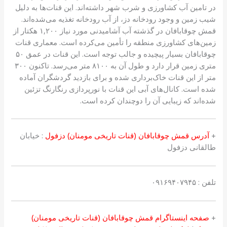
در تامین آب کشاورزی و شرب شهر داشته‌اند. این قنات‌ها به دلیل
شیب زمین و وجود رودخانه دز، از آب رودخانه تغذیه می‌شده‌اند.
قمش چوقابافان در گذشته آب آشامیدنی مورد نیاز ۱,۲۰۰ هکتار از
زمین‌های کشاورزی منطقه را تأمین می‌کرده است. معماری قنات
چوقابافان بسیار پیچیده و جالب توجه است. این قنات در عمق ۵۰
متری زمین قرار دارد و طول آن به ۸۱۰۰ متر می‌رسد. تاکنون ۳۰۰
متر از این قنات خاک‌برداری شده و برای بازدید گردشگران آماده
شده است. کانال‌های آبی این قنات با نورپردازی رنگارنگ تزئین
شده‌اند که زیبایی آن را دوچندان کرده است.
+
آدرس قمش چوقابافان (قنات تاریخی مومنان) دزفول
:‌ خیابان
طالقانی دزفول
تلفن :‌
۰۹۱۶۹۴۰۷۹۴۵
+
صفحه اینستاگرام قمش چوقابافان (قنات تاریخی مومنان)