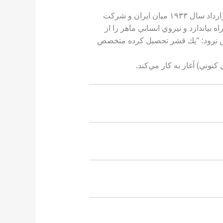
آموزشگاه حرفه ای آبادان نخستين مركز از مجموعه مراكز آموزش قبل از استخدام در صنعت نفت و محصول قرارداد سال ۱۹۳۳ ميان ايران و شركت
تخدام راه بياندازد و نيروي انساني ماهر را از
صص نرود: “يك قشر تحصيل كرده متخصص