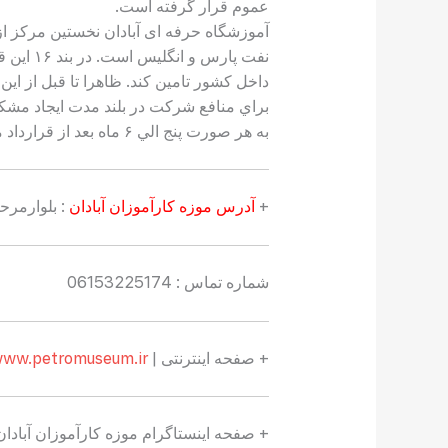
عموم قرار گرفته است.
نفت پار
داخل كشور تامين كند. ظاهرا تا قبل از 
براي منافع شركت در بلند مدت ايجاد مشك
به هر صورت پنج الي ۶ ماه بعد از قرارداد موسوم به ۱۹۳۳، آموزشگاه حرفه ای در خيابان بهمنشير آبادان (دهداري كنوني) آغاز به كار مي‌كند.
+
آدرس موزه كارآموزان آبادان
:
بلوارمرح
شماره تماس : 06153225174
+ صفحه اینترنتی |
www.petromuseum.ir/
+ صفحه اینستاگرام موزه كارآموزان آبادان