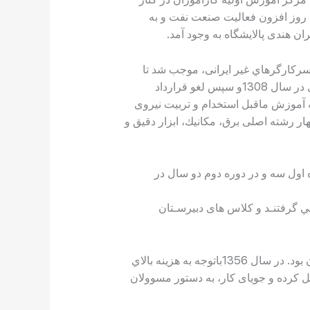
گسترش روز افزون فعاليت صنعت نفت و به
ان هندی پالایشگاه به وجود آمد.
 سركارگرهاي غير ایرانی، موجب شد تا
مقوله آموزش ایرانيان دوباره مورد بحث و بررسی قرار گيرد. تا در نهایت با فشار ایجاد شده در اعتصابات كارگری در سال 1308و سپس لغو قرارداد
 انگليس و ایران به آموزش ماقبل استخدام و تربيت نيروی
ار رشته اصلی برق، مكانيك، ابزار دقيق و
ه اول سه و در دوره دوم دو سال در
ـي گرفتنـد و كلاس های دبيرسـتان
ساختمان كارگاه كارآموزان با مجموعه كلاس های آموزشی آن، سالها فضای اصلی آموزشی صنعت نفت در آبادان بود. در سال 1356باتوجه به هزینه بالاي
كرده و جویای كار، به دستور مسوولان