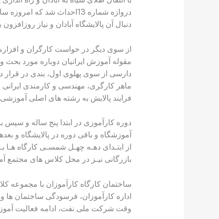
دروازه شماره 13احداث شد ك
دنبال آن پالایشگاه آبادان و نياز روزافزون
از سوی دیگر در خواست كارگران و افزارمن
ماهر كارگری، مهندسی و كارمندی ایرانی مو
فرایند پالایش به رشته های اصلی آموزشی ت
دوره كارآموزی در ابتدا پنج ساله و سپس ب
آموزشگاه و باقی دوره در پالایشگاه و بعد
از ابتـدای دهـه چهـل شمسـی كارگاه هـا ب
بازرگانی نيـز در محل كلاس های مجتمع آ
اداره كارآموزان، فرسودگی ساختمان ها و
وقت شركت ملی نفت، ادامه فعاليت آموزشي