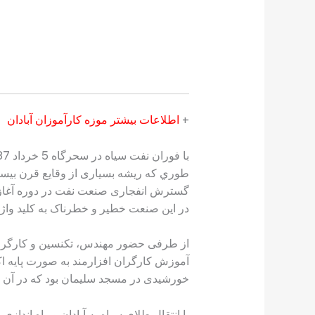
+
اطلاعات بیشتر موزه كارآموزان آبادان
طوري كه ریشه بسياری از وقایع قرن بيستم ر
گسترش انفجاری صنعت نفت در دوره آغازین
در این صنعت خطير و خطرناک به كليد واژ
از طرفی حضور مهندس، تكنسين و كارگر افزا
آموزش كارگران افزارمند به صورت پایه اكت
خورشيدی در مسجد سليمان بود كه در آن 
با انتقال طلای سياه به آبادان و راه اندا