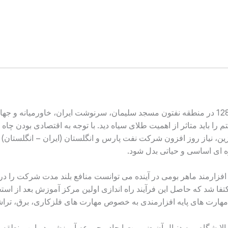
با فوران نفت سياه در سحرگاه 5 خرداد 1287 در منطقه نفتون مسجد سليمان، سرنوشت ایران
ا باید متاثر از اهميت طلای سياه دید. با توجه به اقتصادی بودن چاه 
، نياز روز افزون شركت نفت پارس و انگلستان (ایران – انگلستان) ب
ه ای اساسی و حياتی بدل شود.
رمند ماهر بومی در آینده می توانست منافع بلند مدت شركت را در ایران
فا شد كه حاصل این فرآیند راه اندازی اولين مركز آموزش بعد از است
مهارت های پایه افزارمندی به خصوص مهارت های فلزكاری، برق، ترا
زی پالایشگاه و به دنبال آن ضرورت ایجاد مجموعه آموزشی در این منطقه