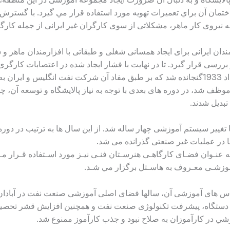
ه امروزه ساختمان آن براي تعميرات تهویه مورد استفاده قرار مي گيرد. با 
 به نيروی كار ماهر، مشكلاتی از سوی كارگران غير ایرانی از جمله كارگر
دان ایرانی برای ایجاد همسانی شغلی و طبقاتی با افزارمندان ماهر و
دارسی از سوی پهلوی اول، بندی در قرار داد 1933گنجانده شد كه بر طبق مفاد آن شركت نفت
ظف شد، در دوره های بعدی با توجه به نياز پالایشگاه و توسعه آن، چه
بدیل شدند.
ا تغيير سيستم آموزشی چهار ساله شد. از این سال ها به ترتيب در دور
ها در عمليات غير صنعتی گذرانده می شد.
ـه عنـوان فضـای كارگاهـی هنرسـتان فنـی نيـز مورد اسـتفاده قـرار م
موزشـی معـروف به هاسـتل برگزار مي شـد.
 دستگاه، پيشرفت تكنولوژی صنعت نفت و همچنين افزایش قشر تحصيل 
 در كارآموزان به صلاح نبود و جذب كارآموز ممنوع شد.